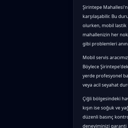
Şirintepe Mahallesi'ni
karşılaşabilir. Bu d
olurken, mobil lastik
mahallenizin her nokt
gibi problemleri anı
Mobil servis aracımız,
Böylece Şirintepe'de
yerde profesyonel bakı
veya acil seyahat dur
Çiğli bölgesindeki hav
kışın ise soğuk ve yağ
düzenli basınç kontro
deneyiminizi garanti a