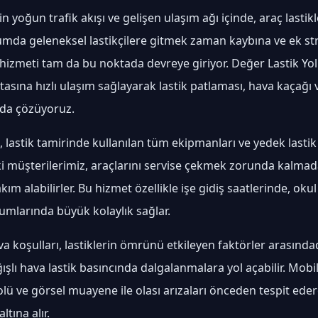
n yoğun trafik akışı ve gelişen ulaşım ağı içinde, araç lastikl
urumda geleneksel lastikçilere gitmek zaman kaybına ve ek s
 hizmeti tam da bu noktada devreye giriyor. Değer Lastik Yol
asına hızlı ulaşım sağlayarak lastik patlaması, hava kaçağı
nda çözüyoruz.
 lastik tamirinde kullanılan tüm ekipmanları ve yedek lastik çe
ki müşterilerimiz, araçlarını servise çekmek zorunda kalma
m alabilirler. Bu hizmet özellikle işe gidiş saatlerinde, okul
umlarında büyük kolaylık sağlar.
a koşulları, lastiklerin ömrünü etkileyen faktörler arasındadı
ışlı hava lastik basıncında dalgalanmalara yol açabilir. Mobil
lü ve görsel muayene ile olası arızaları önceden tespit ede
ltına alır.