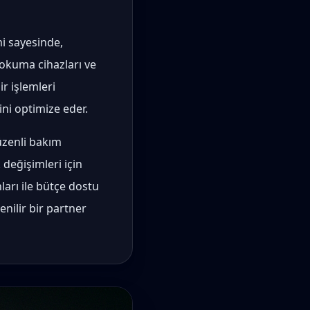
mi sayesinde,
ü okuma cihazları ve
r işlemleri
ini optimize eder.
üzenli bakım
 değişimleri için
arı ile bütçe dostu
nilir bir partner