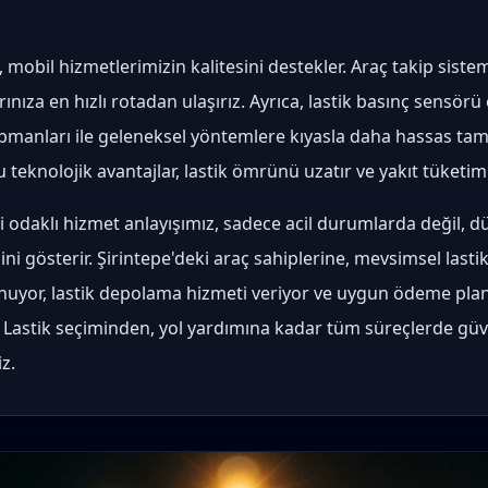
, mobil hizmetlerimizin kalitesini destekler. Araç takip siste
rınıza en hızlı rotadan ulaşırız. Ayrıca, lastik basınç sensör
ipmanları ile geleneksel yöntemlere kıyasla daha hassas tami
u teknolojik avantajlar, lastik ömrünü uzatır ve yakıt tüketim
odaklı hizmet anlayışımız, sadece acil durumlarda değil, d
ni gösterir. Şirintepe'deki araç sahiplerine, mevsimsel lastik
nuyor, lastik depolama hizmeti veriyor ve uygun ödeme planl
 Lastik seçiminden, yol yardımına kadar tüm süreçlerde güve
z.