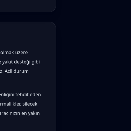
l olmak üzere
e yakıt desteği gibi
z. Acil durum
enliğini tehdit eden
allikler, silecek
aracınızın en yakın