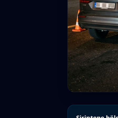
Şirintepe
bölg