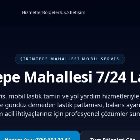
Hizmetler
Bölgeler
S.S.S
İletişim
ŞIRINTEPE
MAHALLESI MOBIL SERVIS
epe Mahallesi 7/24 L
is, mobil lastik tamiri ve yol yardım hizmetleriyle
ce gündüz demeden lastik patlaması, balans ayarı
m acil ihtiyaçlarınız için profesyonel çözümler su
Hemen Ara:
0850 302 00 47