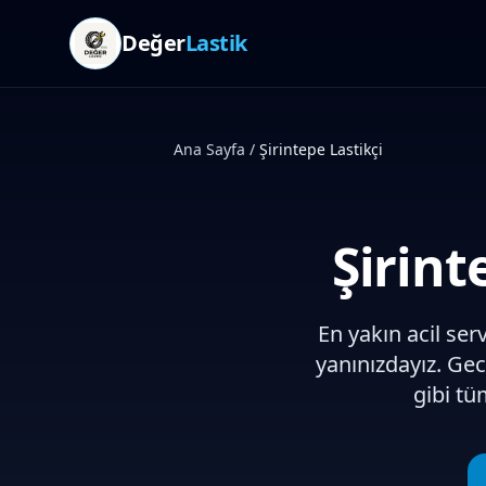
Değer
Lastik
Ana Sayfa
/
Şirintepe
Lastikçi
Şirint
En yakın acil serv
yanınızdayız. Ge
gibi tü