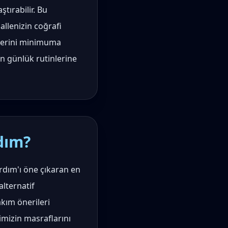
ştırabilir. Bu
allenizin coğrafi
elerini minimuma
n günlük rutinlerine
dım?
ardım'ı öne çıkaran en
alternatif
akım önerileri
imizin masraflarını