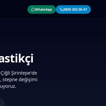
WhatsApp
0850 302 00 47
astikçi
 Çiğli Şirintepe'de
, stepne değişimi
nuyoruz.