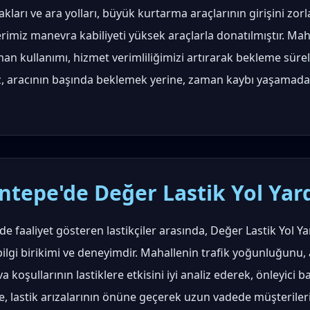
kları ve ara yolları, büyük kurtarma araçlarının girişini zorla
rimiz manevra kabiliyeti yüksek araçlarla donatılmıştır. Mah
an kullanımı, hizmet verimliliğimizi artırarak bekleme sür
miz, aracının başında beklemek yerine, zaman kaybı yaşamada
ntepe'de Değer Lastik Yol Yar
de faaliyet gösteren lastikçiler arasında, Değer Lastik Yol Y
 bilgi birikimi ve deneyimdir. Mahallenin trafik yoğunluğunu, 
 koşullarının lastiklere etkisini iyi analiz ederek, önleyici b
, lastik arızalarının önüne geçerek uzun vadede müşteriler